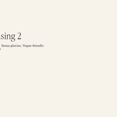
sing 2
,
Senza glutine
,
Vegan-friendly
n