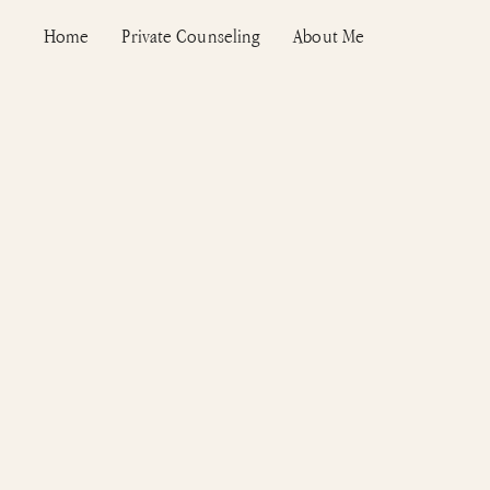
Vai
Home
Private Counseling
About Me
al
contenuto