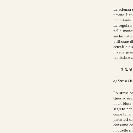
La scienza 
umano è com
importante 
La regola n
nella monot
anche batte
utilizzare d
cereali e di
invece gran
tantissime a
3. A
a) Stress Os
Lo stress os
Questo squi
microbiota 
segreto per 
come fumo, d
parentesi su
consumo ecce
in quelle si