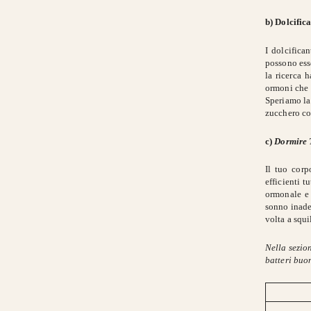
b) Dolcific
I dolcifica
possono ess
la ricerca 
ormoni che 
Speriamo la 
zucchero con
c)
Dormire 
Il tuo corp
efficienti t
ormonale e 
sonno inade
volta a squi
Nella sezion
batteri buon