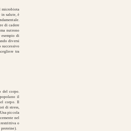
l microbiota
in salute, è
ondamentale.
re di cadere
, ma nutrono
r esempio di
sando diversi
no successivo
cegliere tra
no del corpo.
 popolano il
el corpo. Il
ri di stress,
. Una piccola
licemente nel
restrittiva o
 proteine).