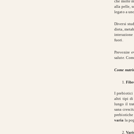
che molte ma
alla pelle, 
legato a uno
Diversi stud
dieta, metab
interazione
fuori.
Prevenire e
salute. Come
Come nutrir
Fibr
I prebiotic
altri tipi 
lungo il tra
sana crescit
prebiotiche 
varia
la pop
Vari