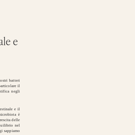
ale e
stri batteri
rticolare il
tifica negli
stinale e il
icrobiota è
rescita delle
uilibrio nel
ggi sappiamo