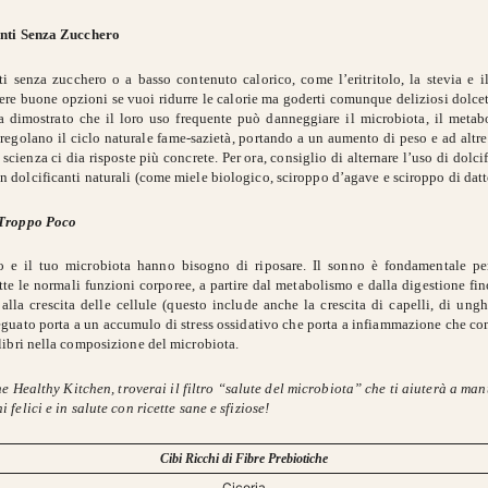
anti Senza Zucchero
nti senza zucchero o a basso contenuto calorico, come l’eritritolo, la stevia e i
ere buone opzioni se vuoi ridurre le calorie ma goderti comunque deliziosi dolcett
ha dimostrato che il loro uso frequente può danneggiare il microbiota, il metab
regolano il ciclo naturale fame-sazietà, portando a un aumento di peso e ad altre
scienza ci dia risposte più concrete. Per ora, consiglio di alternare l’uso di dolci
 dolcificanti naturali (come miele biologico, sciroppo d’agave e sciroppo di datte
Troppo Poco
o e il tuo microbiota hanno bisogno di riposare. Il sonno è fondamentale p
utte le normali funzioni corporee, a partire dal metabolismo e dalla digestione fin
alla crescita delle cellule (questo include anche la crescita di capelli, di unghi
guato porta a un accumulo di stress ossidativo che porta a infiammazione che co
libri nella composizione del microbiota.
e Healthy Kitchen, troverai il filtro “salute del microbiota” che ti aiuterà a man
i felici e in salute con ricette sane e sfiziose!
Cibi Ricchi di Fibre Prebiotiche
Cicoria