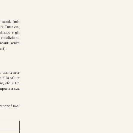
l monk fruit
i. Tuttavia,
olismo e gli
 condizioni.
ficanti senza
ri).
er mantenere
o alla salute
e, etc.). Un
mporta a sua
tenere i tuoi