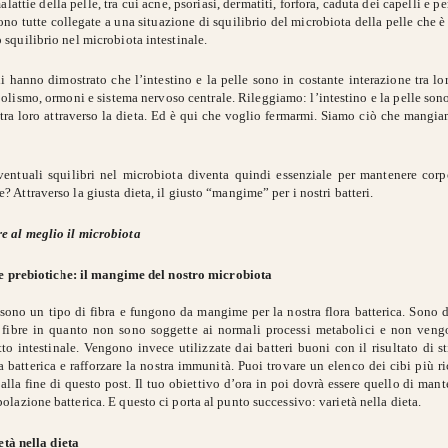
lattie della pelle, tra cui acne, psoriasi, dermatiti, forfora, caduta dei capelli e p
sono tutte collegate a una situazione di squilibrio del microbiota della pelle che 
 squilibrio nel microbiota intestinale.
i hanno dimostrato che l’intestino e la pelle sono in costante interazione tra lo
olismo, ormoni e sistema nervoso centrale. Rileggiamo: l’intestino e la pelle son
 tra loro attraverso la dieta. Ed è qui che voglio fermarmi. Siamo ciò che mangia
ventuali squilibri nel microbiota diventa quindi essenziale per mantenere corp
? Attraverso la giusta dieta, il giusto “mangime” per i nostri batteri.
e al meglio il microbiota
e prebiotiche: il mangime del nostro microbiota
i sono un tipo di fibra e fungono da mangime per la nostra flora batterica. Sono d
di fibre in quanto non sono soggette ai normali processi metabolici e non veng
tto intestinale. Vengono invece utilizzate dai batteri buoni con il risultato di 
a batterica e rafforzare la nostra immunità. Puoi trovare un elenco dei cibi più ri
alla fine di questo post. Il tuo obiettivo d’ora in poi dovrà essere quello di man
olazione batterica. E questo ci porta al punto successivo: varietà nella dieta.
età nella dieta