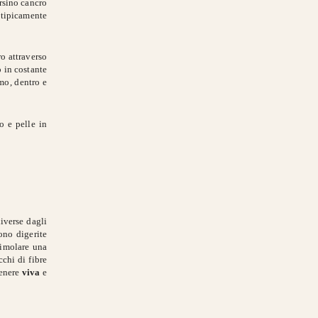
ersino cancro
è tipicamente
ro attraverso
o in costante
mo, dentro e
o e pelle in
iverse dagli
ono digerite
stimolare una
cchi di fibre
tenere
viva
e