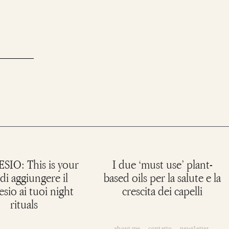
IO: This is your
I due ‘must use’ plant-
 di aggiungere il
based oils per la salute e la
sio ai tuoi night
crescita dei capelli
rituals
about me
contatto
newsletter