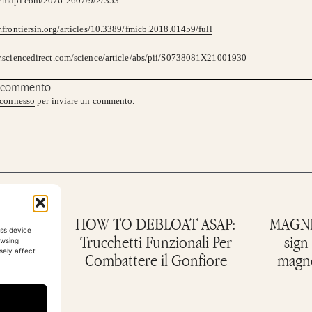
w.mdpi.com/2076-2607/9/2/353
.frontiersin.org/articles/10.3389/fmicb.2018.01459/full
.sciencedirect.com/science/article/abs/pii/S0738081X21001930
n commento
connesso
per inviare un commento.
r Sleep
HOW TO DEBLOAT ASAP:
MAGNES
ess device
est
Trucchetti Funzionali Per
sign
owsing
sely affect
Combattere il Gonfiore
magne