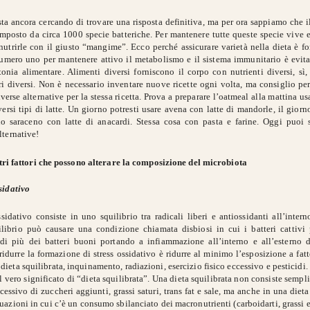
sta ancora cercando di trovare una risposta definitiva, ma per ora sappiamo che i
posto da circa 1000 specie batteriche. Per mantenere tutte queste specie vive e 
nutrirle con il giusto “mangime”. Ecco perché assicurare varietà nella dieta è f
umero uno per mantenere attivo il metabolismo e il sistema immunitario è evita
onia alimentare. Alimenti diversi forniscono il corpo con nutrienti diversi, sì
ri diversi. Non è necessario inventare nuove ricette ogni volta, ma consiglio pe
iverse alternative per la stessa ricetta. Prova a preparare l’oatmeal alla mattina u
versi tipi di latte. Un giorno potresti usare avena con latte di mandorle, il gior
o saraceno con latte di anacardi. Stessa cosa con pasta e farine. Oggi puoi s
lternative!
ltri fattori che possono alterare la composizione del microbiota
sidativo
sidativo consiste in uno squilibrio tra radicali liberi e antiossidanti all’inter
librio può causare una condizione chiamata disbiosi in cui i batteri cattivi
di più dei batteri buoni portando a infiammazione all’interno e all’esterno d
ridurre la formazione di stress ossidativo è ridurre al minimo l’esposizione a fatto
ieta squilibrata, inquinamento, radiazioni, esercizio fisico eccessivo e pesticidi
l vero significato di “dieta squilibrata”. Una dieta squilibrata non consiste semp
ssivo di zuccheri aggiunti, grassi saturi, trans fat e sale, ma anche in una dieta 
tuazioni in cui c’è un consumo sbilanciato dei macronutrienti (carboidarti, grassi e