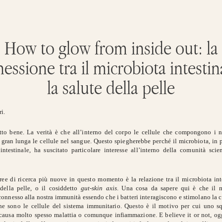
How to glow from inside out: la
essione tra il microbiota intestin
la salute della pelle
i.
etto bene. La verità è che all’interno del corpo le cellule che compongono i no
 gran lunga le cellule nel sangue. Questo spiegherebbe perché il microbiota, in pa
intestinale, ha suscitato particolare interesse all’interno della comunità scien
ree di ricerca più nuove in questo momento è la relazione tra il microbiota inte
della pelle, o il cosiddetto
gut-skin axis
. Una cosa da sapere qui è che il m
onnesso alla nostra immunità essendo che i batteri interagiscono e stimolano la c
he sono le cellule del sistema immunitario. Questo è il motivo per cui uno sq
causa molto spesso malattia o comunque infiammazione. E believe it or not, o