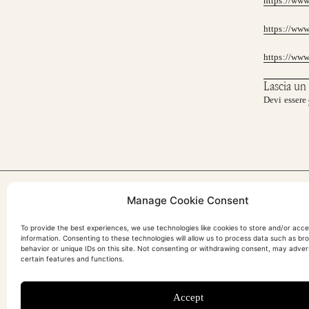
https://ww
https://www
https://www
Lascia u
Devi essere
Manage Cookie Consent
Sonnolenza da cambio di
How To Boost You
To provide the best experiences, we use technologies like cookies to store and/or acc
stagione? I Got You!￼
And Feel At B
information. Consenting to these technologies will allow us to process data such as br
behavior or unique IDs on this site. Not consenting or withdrawing consent, may adver
certain features and functions.
Accept